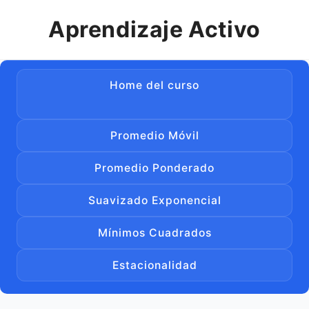
Aprendizaje Activo
Home del curso
Promedio Móvil
Promedio Ponderado
PRONÓSTICOS DE VENTAS
Suavizado Exponencial
En esta página podrás encontrar material
complementario y videos explicativos para cada
Mínimos Cuadrados
uno de los métodos matemáticos y/o
Estacionalidad
estadísticos para realizar el pronóstico de
ventas.